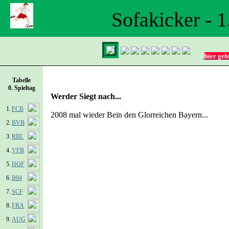
Sofakicker - 
hier geh
Tabelle
0. Spieltag
Werder Siegt nach...
1.
FCB
2008 mal wieder Bein den Glorreichen Bayern...
2.
BVB
3.
RBL
4.
VFB
5.
HOF
6.
B04
7.
SCF
8.
FRA
9.
AUG