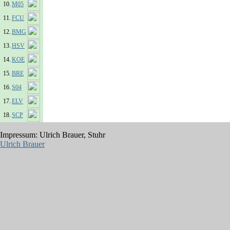
10.
M05
11.
FCU
12.
BMG
13.
HSV
14.
KOE
15.
BRE
16.
S04
17.
ELV
18.
SCP
Impressum: Ulrich Brauer, Stuhr
Ulrich Brauer