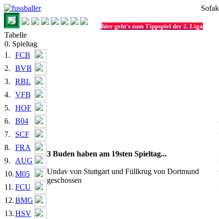
Sofak
hier geht's zum Tippspiel der 2. Liga
Tabelle
0. Spieltag
1.
FCB
2.
BVB
3.
RBL
4.
VFB
5.
HOF
6.
B04
7.
SCF
8.
FRA
3 Buden haben am 19sten Spieltag...
9.
AUG
Undav von Stuttgart und Füllkrug von Dortmund
10.
M05
geschossen
11.
FCU
12.
BMG
13.
HSV