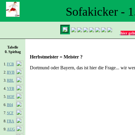
Sofakicker - 
hier geh
Tabelle
0. Spieltag
Herbstmeister = Meister ?
1.
FCB
Dortmund oder Bayern, das ist hier die Frage... wir we
2.
BVB
3.
RBL
4.
VFB
5.
HOF
6.
B04
7.
SCF
8.
FRA
9.
AUG