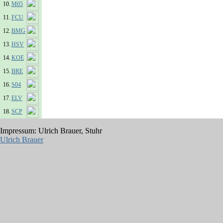
10.
M05
11.
FCU
12.
BMG
13.
HSV
14.
KOE
15.
BRE
16.
S04
17.
ELV
18.
SCP
Impressum: Ulrich Brauer, Stuhr
Ulrich Brauer